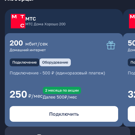
МТС
МТС Дома Хорошо 200
200
5
мбит/сек
Домашний интернет
Дом
Подключение
Оборудование
По
Подключение
-
500 ₽ (единоразовый платеж)
По
2 месяцa по акции
250
3
₽/мес
Далее
500
₽/мес
Подключить