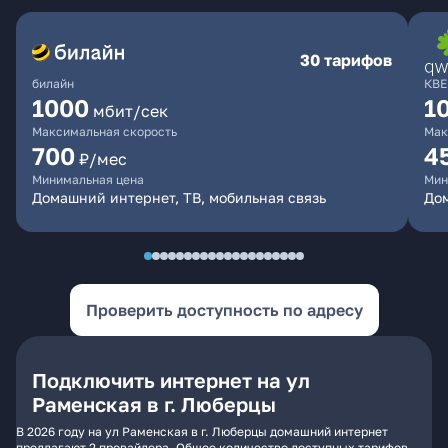
30 тарифов
билайн
КВЕ
1000
1
мбит/сек
Максимальная скорость
Мак
700
4
₽/мес
Минимальная цена
Мин
Домашний интернет, ТВ, мобильная связь
Дом
Проверить доступность по адресу
Подключить интернет на ул
Раменская в г. Люберцы
В 2026 году на ул Раменская в г. Люберцы домашний интернет
предлагают 2 провайдера. Общее количество доступных тарифов -