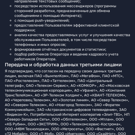
направление текстовых сообщений);
посредством использования мессенджеров (программы
сторонней разработки, предназначенные для обмена
сообщениями с помощью Интернета);
с помощью push-уведомлений;
предоставление Пользователям эффективной клиентской
поддержки;
анализ качества предоставляемых услуг и улучшения качества
обслуживания Пользователей, в том числе посредством
телефонных и иных опросов;
формирование отчётных документов и статистики;
подбор работников Оператора и ведение кадрового учета
работников Оператора.
Передача и обработка данных третьими лицами
Я подтверждаю, что согласен на передачу своих данных третьим
лицам, включая ПАО «ВымпелКом», ПАО «МегаФон», ПАО «МТС»,
ПАО «Ростелеком», ПАО «Таттелеком», ПАО «Центральный
телеграф», ОАО «Телеком-Сервис», АО «КОМКОР» , АО «Московская
телекоммуникационная корпорация», АО «Уфанет», АО «Компания
ТрансТелеКом», АО «ЭР-Телеком Холдинг», АО «КВАНТ-ТЕЛЕКОМ»,
АО «Череповец Телеком», АО «Золотая линия», АО «Север Телеком»,
АО «Северен-Телеком», АО «Новгород Телеком», ЗАО «Форатек
Коммуникейшн», ЗАО «Астраханское цифровое телевидение», ЗАО
«Видикон-К», Потребительский Интернет кооператив «Элит-ТВ1», НП
«Северо-Западная Сеть», ООО «Облтелеком», ООО «Мтлан», ООО
«КБ Рубин», ООО «ЭКСТРИМ», ООО «Телекомсервис-Кострома»,
ООО «МВМ Технолоджи», ООО «Метросеть», ООО «Фастнет», ООО
«Т2 Мобайл», ООО «Т‑Моб», ООО «Инетком», ООО «СкайНэт», ООО