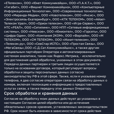
«ЕТелеком», ООО «Юнет Коммуникейшн», ООО «П.А.К.Т.», ООО
«Гигабит», ООО «Фишнет Коммюникейшнз», ООО «Компьютерные
Информационные Технологии», ООО «Современные технологии»,
ООО «Миранда-Медиа», ООО «Новотелеком», ООО «Инсис», ООО
«Электросвязь-Екатеринбург», ООО «КТК ТЕЛЕКОМ», ООО «Айзет-
Телеком Урал», ООО «Орион телеком», ООО «Игра-Сервис», ООО
НТС «РЕАЛ», ООО «Ситилинк», ООО НПП «Сетевые информационные
системы», ООО «Невское», ООО «Юнионтел», ООО «Горсеть», ООО
«Цифра Один», ООО «Компания 2КОМ», ООО «Фарлайн», ООО «М
ТЕЛЕКОМ», ООО «СМ ТЕЛЕКОМ», ООО «Ионит-телеком», ООО
«Телеком.ру», ООО «СевСтар ИСПС», ООО «Простая Связь», ООО
«МегаСвязь»,ООО «С.Д.Сат.Коммуникейшнс», а также другим
официальным партнёрам Оператора и автоматизированным
системам аналитики, таким как Яндекс.Метрика, - исключительно
для достижения целей обработки, указанных в этом документе.
Передача данных партнерам и третьим лицам осуществляется
только на основании договора, который регулирует вопросы
обработки и защиты персональных данных согласно
законодательству РФ в этой сфере. Также, если я указываю номер
телефона, я даю согласие операторам связи на обработку данных о
номере, включая геолокацию и информацию о предоставленных
услугах связи, а также передачу этих данных Оператору.
Срок обработки и хранения данных
Согласие на обработку моих данных действуют до указанных в
настоящем Согласии целей обработки или до истечения
обязательных сроков хранения, установленных законодательством
РФ. Срок может быть изменен в зависимости от срока действия