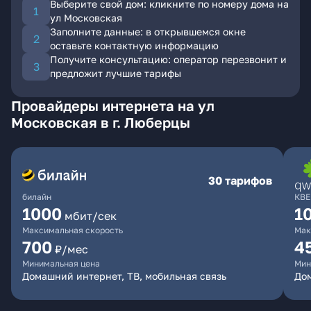
Выберите свой дом: кликните по номеру дома на
ул Московская
Заполните данные: в открывшемся окне
оставьте контактную информацию
Получите консультацию: оператор перезвонит и
предложит лучшие тарифы
Провайдеры интернета на ул
Московская в г. Люберцы
30 тарифов
билайн
КВЕ
1000
1
мбит/сек
Максимальная скорость
Мак
700
4
₽/мес
Минимальная цена
Мин
Домашний интернет, ТВ, мобильная связь
Дом