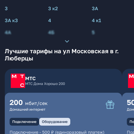
3
3 к2
3А
3А к3
4
4 к1
4А
4Б
5
Лучшие тарифы на ул Московская в г.
Люберцы
МТС
МТС Дома Хорошо 200
200
5
мбит/сек
Домашний интернет
Дом
Подключение
Оборудование
По
Подключение
-
500 ₽ (единоразовый платеж)
По