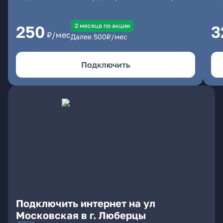
2 месяцa по акции
250
3
₽/мес
Далее
500
₽/мес
Подключить
Подключить интернет на ул
Московская в г. Люберцы