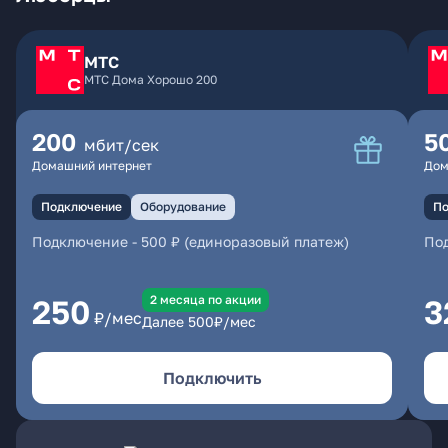
МТС
МТС Дома Хорошо 200
200
5
мбит/сек
Домашний интернет
Дом
Подключение
Оборудование
По
Подключение
-
500 ₽ (единоразовый платеж)
По
2 месяцa по акции
250
3
₽/мес
Далее
500
₽/мес
Подключить