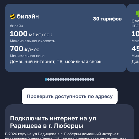
30 тарифов
билайн
КВЕ
1000
1
мбит/сек
Максимальная скорость
Мак
700
4
₽/мес
Минимальная цена
Мин
Домашний интернет, ТВ, мобильная связь
Дом
Проверить доступность по адресу
Подключить интернет на ул
Радищева в г. Люберцы
В 2026 году на ул Радищева в г. Люберцы домашний интернет
предлагают 2 провайдера. Общее количество доступных тарифов -