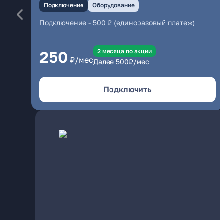
Подключение
Оборудование
Подключение
-
500 ₽ (единоразовый платеж)
2 месяцa по акции
250
₽/мес
Далее
500
₽/мес
Подключить