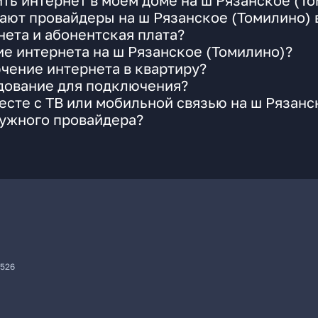
ть интернет в моем доме на ш Рязанское (Т
ают провайдеры на ш Рязанское (Томилино) 
ета и абонентская плата?
ие интернета на ш Рязанское (Томилино)?
чение интернета в квартиру?
удование для подключения?
сте с ТВ или мобильной связью на ш Рязанс
нужного провайдера?
7526