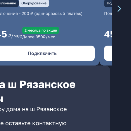
ключение
Оборудование
Подключение
ключение
-
200 ₽ (единоразовый платеж)
Подключени
2 месяцa по акции
45
450
₽/мес
₽/м
Далее
950
₽/мес
Подключить
а ш Рязанское
ы
ру дома на ш Рязанское
е оставьте контактную