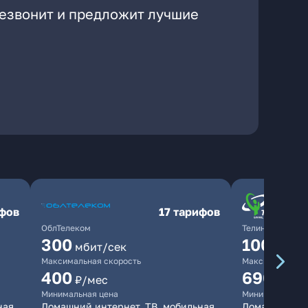
резвонит и предложит лучшие
ифов
17 тарифов
ОблТелеком
ТелинКом
300
1000
мбит/сек
мби
Максимальная скорость
Максимальная 
400
690
₽/мес
₽/ме
Минимальная цена
Минимальная ц
ная
Домашний интернет, ТВ, мобильная
Домашний инт