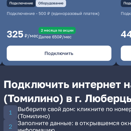
Подключение
Оборудование
Под
Подключение
-
500 ₽ (единоразовый платеж)
Под
2 месяцa по акции
325
4
₽/мес
Далее
650
₽/мес
Подключить
Подключить интернет н
(Томилино) в г. Люберц
Выберите свой дом: кликните по номе
(Томилино)
Заполните данные: в открывшемся окн
информацию