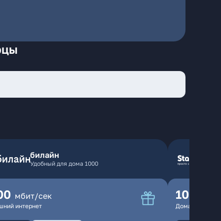
рцы
билайн
Удобный для дома 1000
00
100
мбит/сек
мбит
шний интернет
Домашний инте