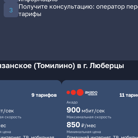
Получите консультацию: оператор пе
тарифы
занское (Томилино) в г. Люберцы
9 тарифов
11 тар
Акадо
900
т/сек
мбит/сек
я скорость
Максимальная скорость
850
мес
₽/мес
я цена
Минимальная цена
интернет, ТВ, мобильная
Домашний интернет, ТВ, мобиль