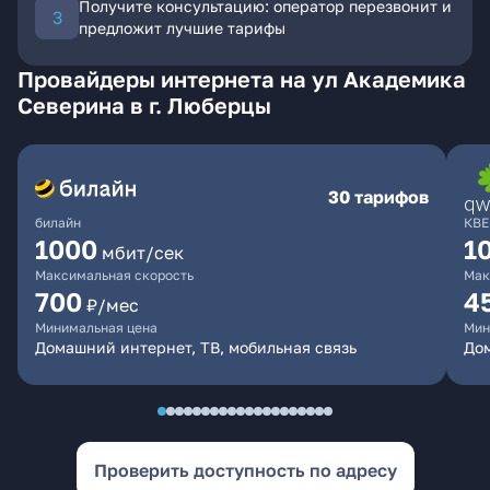
Получите консультацию: оператор перезвонит и
предложит лучшие тарифы
Провайдеры интернета на ул Академика
Северина в г. Люберцы
30 тарифов
билайн
КВЕ
1000
1
мбит/сек
Максимальная скорость
Мак
700
4
₽/мес
Минимальная цена
Мин
Домашний интернет, ТВ, мобильная связь
Дом
Проверить доступность по адресу