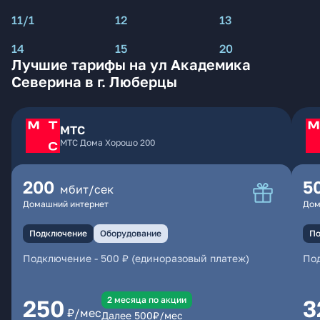
11/1
12
13
14
15
20
Лучшие тарифы на ул Академика
Северина в г. Люберцы
МТС
МТС Дома Хорошо 200
200
5
мбит/сек
Домашний интернет
Дом
Подключение
Оборудование
По
Подключение
-
500 ₽ (единоразовый платеж)
По
2 месяцa по акции
250
3
₽/мес
Далее
500
₽/мес