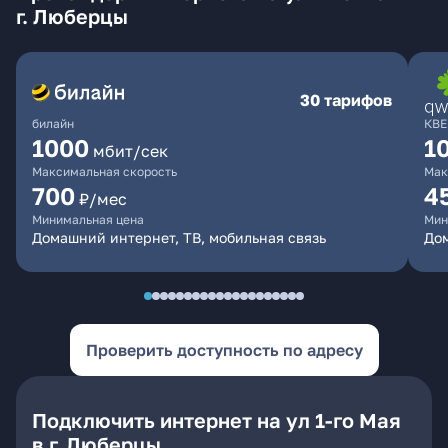
г. Люберцы
30 тарифов
билайн
КВЕ
1000
1
мбит/сек
Максимальная скорость
Мак
700
4
₽/мес
Минимальная цена
Мин
Домашний интернет, ТВ, мобильная связь
Дом
Проверить доступность по адресу
Подключить интернет на ул 1-го Мая
в г. Люберцы