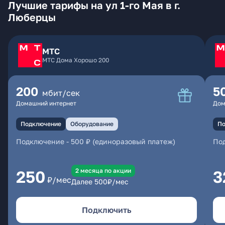
Лучшие тарифы на ул 1-го Мая в г.
Люберцы
МТС
МТС Дома Хорошо 200
200
5
мбит/сек
Домашний интернет
Дом
Подключение
Оборудование
По
Подключение
-
500 ₽ (единоразовый платеж)
По
2 месяцa по акции
250
3
₽/мес
Далее
500
₽/мес
Подключить