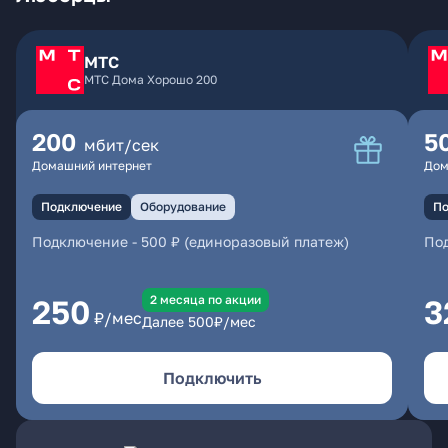
МТС
МТС Дома Хорошо 200
200
5
мбит/сек
Домашний интернет
Дом
Подключение
Оборудование
По
Подключение
-
500 ₽ (единоразовый платеж)
По
2 месяцa по акции
250
3
₽/мес
Далее
500
₽/мес
Подключить