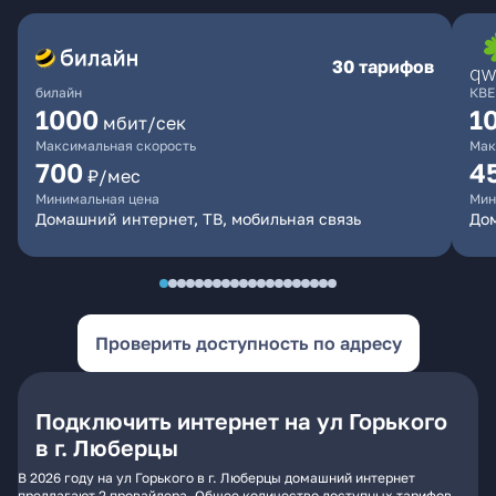
30 тарифов
билайн
КВЕ
1000
1
мбит/сек
Максимальная скорость
Мак
700
4
₽/мес
Минимальная цена
Мин
Домашний интернет, ТВ, мобильная связь
Дом
Проверить доступность по адресу
Подключить интернет на ул Горького
в г. Люберцы
В 2026 году на ул Горького в г. Люберцы домашний интернет
предлагают 2 провайдера. Общее количество доступных тарифов -