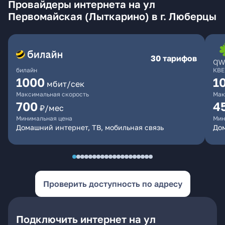
Провайдеры интернета на ул
Первомайская (Лыткарино) в г. Люберцы
30 тарифов
билайн
КВЕ
1000
1
мбит/сек
Максимальная скорость
Мак
700
4
₽/мес
Минимальная цена
Мин
Домашний интернет, ТВ, мобильная связь
Дом
Проверить доступность по адресу
Подключить интернет на ул