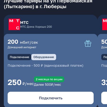
Лучшие тарифы на ул Первомайская
(Лыткарино) в г. Люберцы
МТС
МТС Дома Хорошо 200
200
5
мбит/сек
Домашний интернет
Дом
Подключение
Оборудование
По
Подключение
-
500 ₽ (единоразовый платеж)
По
2 месяцa по акции
250
3
₽/мес
Далее
500
₽/мес
Подключить