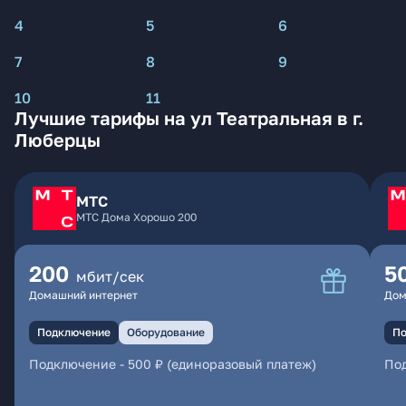
4
5
6
7
8
9
10
11
Лучшие тарифы на ул Театральная в г.
Люберцы
МТС
МТС Дома Хорошо 200
200
5
мбит/сек
Домашний интернет
Дом
Подключение
Оборудование
По
Подключение
-
500 ₽ (единоразовый платеж)
По