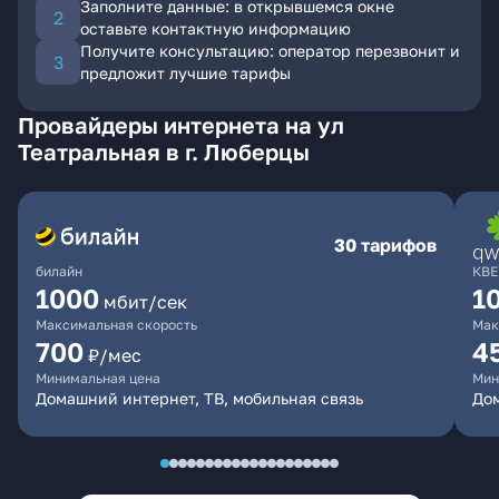
Заполните данные: в открывшемся окне
оставьте контактную информацию
Получите консультацию: оператор перезвонит и
предложит лучшие тарифы
Провайдеры интернета на ул
Театральная в г. Люберцы
30 тарифов
билайн
КВЕ
1000
1
мбит/сек
Максимальная скорость
Мак
700
4
₽/мес
Минимальная цена
Мин
Домашний интернет, ТВ, мобильная связь
Дом