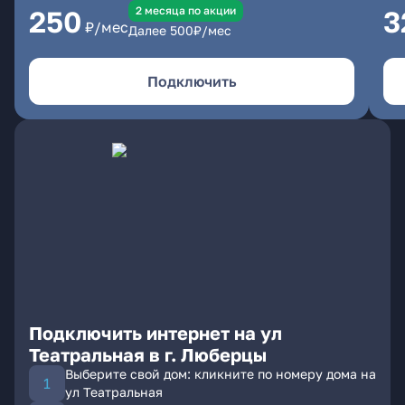
2 месяцa по акции
250
3
₽/мес
Далее
500
₽/мес
Подключить
Подключить интернет на ул
Театральная в г. Люберцы
Выберите свой дом: кликните по номеру дома на
ул Театральная