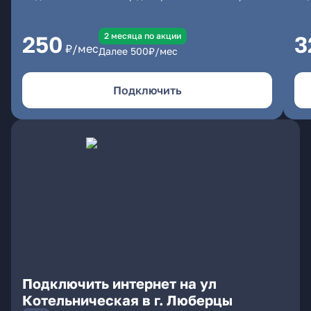
2 месяцa по акции
250
3
₽/мес
Далее
500
₽/мес
Подключить
Подключить интернет на ул
Котельническая в г. Люберцы