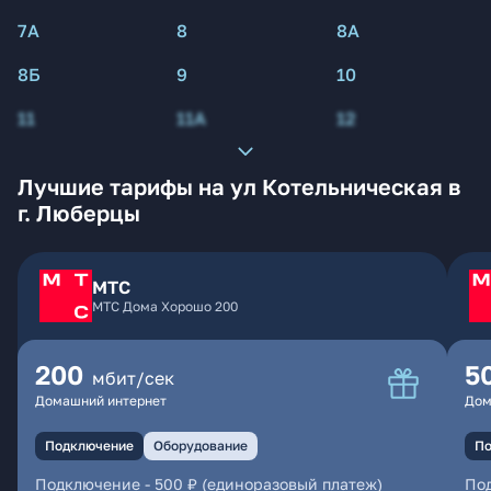
7А
8
8А
8Б
9
10
11
11А
12
Лучшие тарифы на ул Котельническая в
г. Люберцы
МТС
МТС Дома Хорошо 200
200
5
мбит/сек
Домашний интернет
Дом
Подключение
Оборудование
По
Подключение
-
500 ₽ (единоразовый платеж)
По