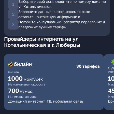
Выберите свой дом: кликните по номеру дома на
ул Котельническая
Заполните данные: в открывшемся окне
оставьте контактную информацию
Получите консультацию: оператор перезвонит и
предложит лучшие тарифы
Провайдеры интернета на ул
Котельническая в г. Люберцы
30 тарифов
билайн
КВЕ
1000
1
мбит/сек
Максимальная скорость
Мак
700
4
₽/мес
Минимальная цена
Мин
Домашний интернет, ТВ, мобильная связь
Дом