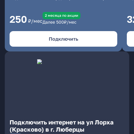
2 месяцa по акции
250
3
₽/мес
Далее
500
₽/мес
Подключить
Подключить интернет на ул Лорха
(Красково) в г. Люберцы