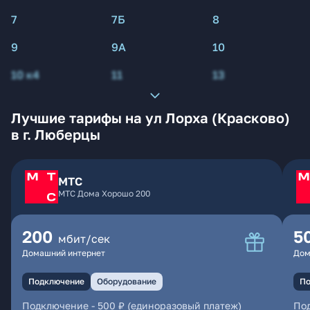
7
7Б
8
9
9А
10
10 к4
11
13
Лучшие тарифы на ул Лорха (Красково)
в г. Люберцы
МТС
МТС Дома Хорошо 200
200
5
мбит/сек
Домашний интернет
Дом
Подключение
Оборудование
По
Подключение
-
500 ₽ (единоразовый платеж)
По