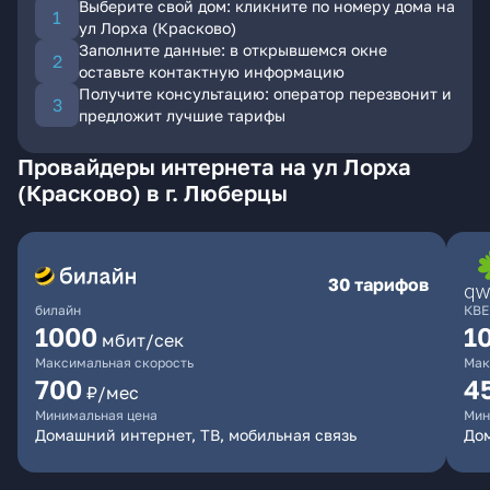
Выберите свой дом: кликните по номеру дома на
ул Лорха (Красково)
Заполните данные: в открывшемся окне
оставьте контактную информацию
Получите консультацию: оператор перезвонит и
предложит лучшие тарифы
Провайдеры интернета на ул Лорха
(Красково) в г. Люберцы
30 тарифов
билайн
КВЕ
1000
1
мбит/сек
Максимальная скорость
Мак
700
4
₽/мес
Минимальная цена
Мин
Домашний интернет, ТВ, мобильная связь
Дом