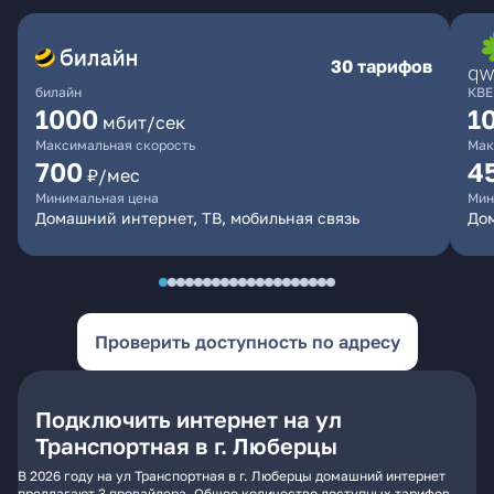
30 тарифов
билайн
КВЕ
1000
1
мбит/сек
Максимальная скорость
Мак
700
4
₽/мес
Минимальная цена
Мин
Домашний интернет, ТВ, мобильная связь
Дом
Проверить доступность по адресу
Подключить интернет на ул
Транспортная в г. Люберцы
В 2026 году на ул Транспортная в г. Люберцы домашний интернет
предлагают 3 провайдера. Общее количество доступных тарифов -