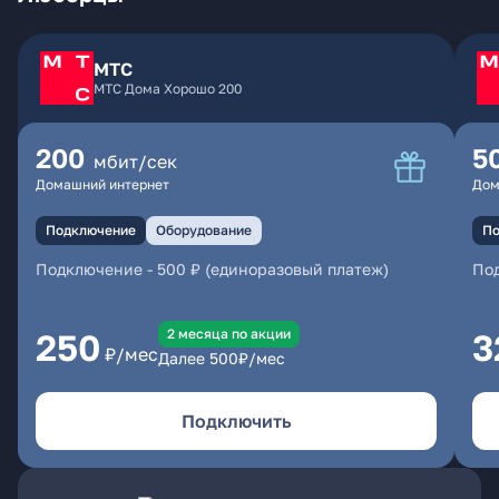
МТС
МТС Дома Хорошо 200
200
5
мбит/сек
Домашний интернет
Дом
Подключение
Оборудование
По
Подключение
-
500 ₽ (единоразовый платеж)
По
2 месяцa по акции
250
3
₽/мес
Далее
500
₽/мес
Подключить