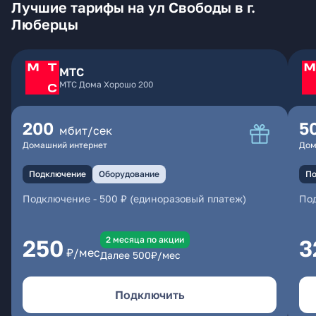
Лучшие тарифы на ул Свободы в г.
Люберцы
МТС
МТС Дома Хорошо 200
200
5
мбит/сек
Домашний интернет
Дом
Подключение
Оборудование
По
Подключение
-
500 ₽ (единоразовый платеж)
По
2 месяцa по акции
250
3
₽/мес
Далее
500
₽/мес
Подключить