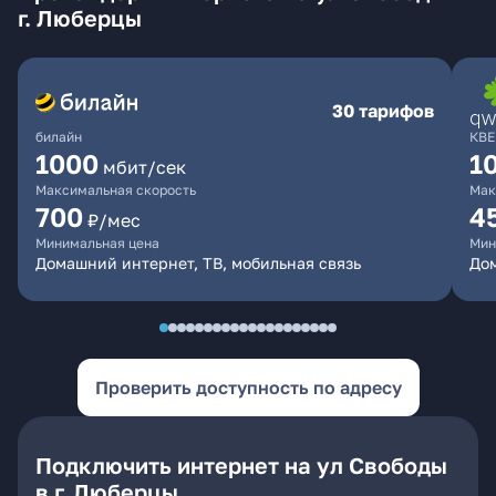
г. Люберцы
30 тарифов
билайн
КВЕ
1000
1
мбит/сек
Максимальная скорость
Мак
700
4
₽/мес
Минимальная цена
Мин
Домашний интернет, ТВ, мобильная связь
Дом
Проверить доступность по адресу
Подключить интернет на ул Свободы
в г. Люберцы