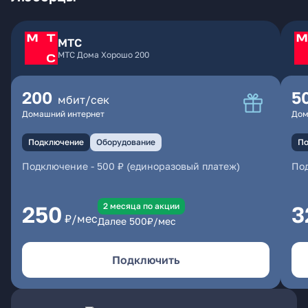
МТС
МТС Дома Хорошо 200
200
5
мбит/сек
Домашний интернет
Дом
Подключение
Оборудование
По
Подключение
-
500 ₽ (единоразовый платеж)
По
2 месяцa по акции
250
3
₽/мес
Далее
500
₽/мес
Подключить