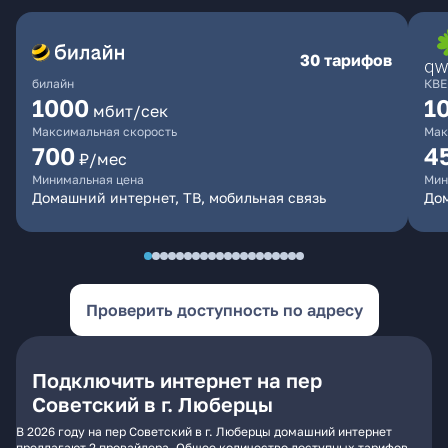
30 тарифов
билайн
КВЕ
1000
1
мбит/сек
Максимальная скорость
Мак
700
4
₽/мес
Минимальная цена
Мин
Домашний интернет, ТВ, мобильная связь
Дом
Проверить доступность по адресу
Подключить интернет на пер
Советский в г. Люберцы
В 2026 году на пер Советский в г. Люберцы домашний интернет
предлагают 2 провайдера. Общее количество доступных тарифов -