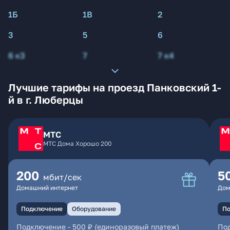
1Б
1В
2
3
5
6
6 к3
7
7 к4
Лучшие тарифы на проезд Панковский 1-
й в г. Люберцы
МТС
МТС Дома Хорошо 200
200
5
мбит/сек
Домашний интернет
Дом
Подключение
Оборудование
По
Подключение
-
500 ₽ (единоразовый платеж)
По