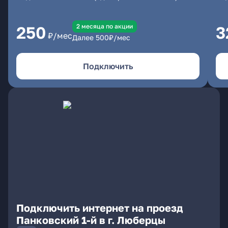
2 месяцa по акции
250
3
₽/мес
Далее
500
₽/мес
Подключить
Подключить интернет на проезд
Панковский 1-й в г. Люберцы