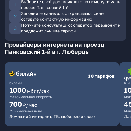
Выберите свой дом: кликните по номеру дома на
проезд Панковский 1-й
Заполните данные: в открывшемся окне
оставьте контактную информацию
Получите консультацию: оператор перезвонит и
предложит лучшие тарифы
Провайдеры интернета на проезд
Панковский 1-й в г. Люберцы
30 тарифов
билайн
КВЕ
1000
1
мбит/сек
Максимальная скорость
Мак
700
4
₽/мес
Минимальная цена
Мин
Домашний интернет, ТВ, мобильная связь
Дом