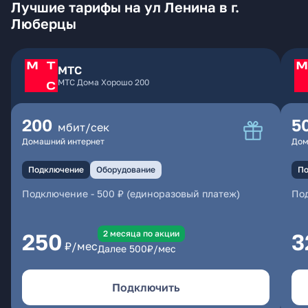
Лучшие тарифы на ул Ленина в г.
Люберцы
МТС
МТС Дома Хорошо 200
200
5
мбит/сек
Домашний интернет
Дом
Подключение
Оборудование
По
Подключение
-
500 ₽ (единоразовый платеж)
По
2 месяцa по акции
250
3
₽/мес
Далее
500
₽/мес
Подключить