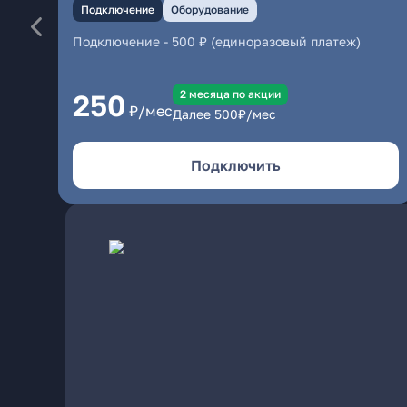
Подключение
Оборудование
Подключение
-
500 ₽ (единоразовый платеж)
2 месяцa по акции
250
₽/мес
Далее
500
₽/мес
Подключить