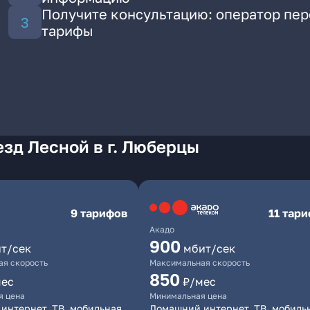
Получите консультацию: оператор пе
тарифы
зд Лесной в г. Люберцы
9 тарифов
11 тар
Акадо
900
т/сек
мбит/сек
я скорость
Максимальная скорость
850
мес
₽/мес
я цена
Минимальная цена
интернет, ТВ, мобильная
Домашний интернет, ТВ, мобиль