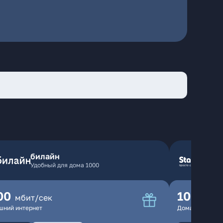
билайн
Удобный для дома 1000
00
100
мбит/сек
мбит
шний интернет
Домашний инте