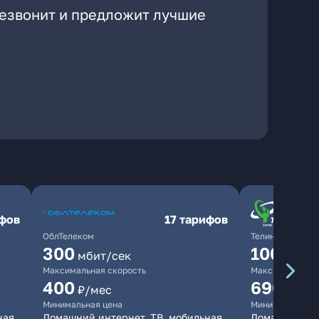
резвонит и предложит лучшие
ифов
17 тарифов
ОблТелеком
ТелинКом
300
1000
мбит/сек
мби
Максимальная скорость
Максимальная 
400
690
₽/мес
₽/ме
Минимальная цена
Минимальная ц
ная
Домашний интернет, ТВ, мобильная
Домашний инт