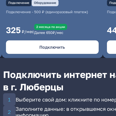
Подключение
Оборудование
Под
Подключение
-
500 ₽ (единоразовый платеж)
Под
2 месяцa по акции
325
4
₽/мес
Далее
650
₽/мес
Подключить
Подключить интернет н
в г. Люберцы
Выберите свой дом: кликните по номе
Заполните данные: в открывшемся окн
информацию