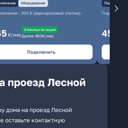
ключение
Оборудование
Подключение
ключение
-
200 ₽ (единоразовый платеж)
Подключени
2 месяцa по акции
45
450
₽/мес
₽/м
Далее
950
₽/мес
Подключить
а проезд Лесной
ру дома на проезд Лесной
е оставьте контактную