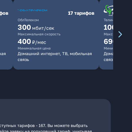
ифов
17 тарифов
ОблТелеком
ТелинКом
300
1000
мбит/сек
мби
Максимальная скорость
Максимальная 
400
690
₽/мес
₽/ме
Минимальная цена
Минимальная ц
ная
Домашний интернет, ТВ, мобильная
Домашний инт
связь
связь
ступных тарифов - 167. Вы можете выбрать
дайте заявку на подходящий тариф, учитывая