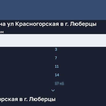
на ул Красногорская в г. Люберцы
ом
3
7
11
14
17 к1
рская в г. Люберцы