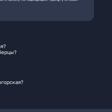
ая?
юберцы?
огорская?