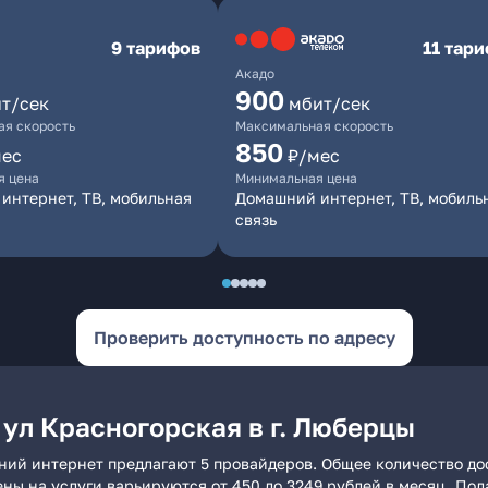
9 тарифов
11 тар
Акадо
900
т/сек
мбит/сек
я скорость
Максимальная скорость
850
мес
₽/мес
я цена
Минимальная цена
интернет, ТВ, мобильная
Домашний интернет, ТВ, мобиль
связь
Проверить доступность по адресу
ул Красногорская в г. Люберцы
шний интернет предлагают 5 провайдеров. Общее количество до
ены на услуги варьируются от 450 до 3249 рублей в месяц. По