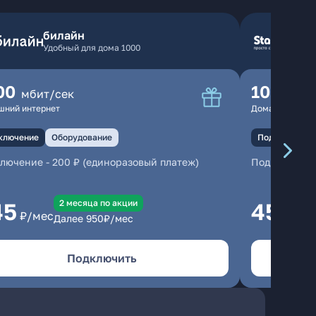
билайн
Удобный для дома 1000
00
100
мбит/сек
мбит
шний интернет
Домашний инте
ключение
Оборудование
Подключение
ключение
-
200 ₽ (единоразовый платеж)
Подключени
2 месяцa по акции
45
450
₽/мес
₽/м
Далее
950
₽/мес
Подключить