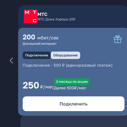
МТС
МТС Дома Хорошо 200
200
мбит/сек
Домашний интернет
Подключение
Оборудование
Подключение
-
500 ₽ (единоразовый платеж)
2 месяцa по акции
250
₽/мес
Далее
500
₽/мес
Подключить