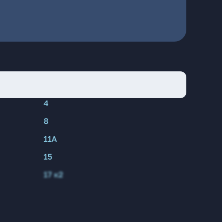
4
8
11А
15
17 к2