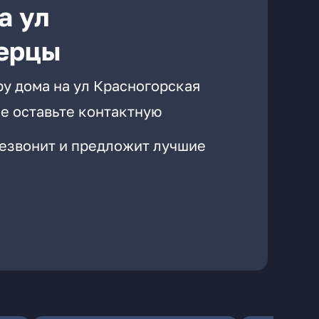
а ул
берцы
ру дома на ул Красногорская
е оставьте контактную
резвонит и предложит лучшие