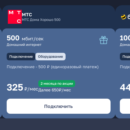
МТС
МТС Дома Хорошо 500
500
10
мбит/сек
Домашний интернет
Дома
Подключение
Оборудование
Под
Подключение
-
500 ₽ (единоразовый платеж)
Под
2 месяцa по акции
325
4
₽/мес
Далее
650
₽/мес
Подключить