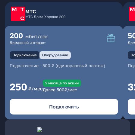
МТС
МТС Дома Хорошо 200
200
5
мбит/сек
Домашний интернет
Дом
Подключение
Оборудование
По
Подключение
-
500 ₽ (единоразовый платеж)
По
2 месяцa по акции
250
3
₽/мес
Далее
500
₽/мес
Подключить