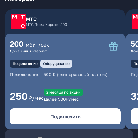
МТС
МТС Дома Хорошо 200
200
5
мбит/сек
Домашний интернет
Дом
Подключение
Оборудование
По
Подключение
-
500 ₽ (единоразовый платеж)
По
2 месяцa по акции
250
3
₽/мес
Далее
500
₽/мес
Подключить