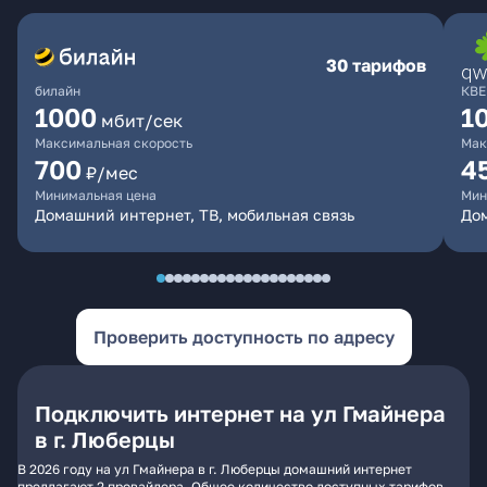
30 тарифов
билайн
КВЕ
1000
1
мбит/сек
Максимальная скорость
Мак
700
4
₽/мес
Минимальная цена
Мин
Домашний интернет, ТВ, мобильная связь
Дом
Проверить доступность по адресу
Подключить интернет на ул Гмайнера
в г. Люберцы
В 2026 году на ул Гмайнера в г. Люберцы домашний интернет
предлагают 2 провайдера. Общее количество доступных тарифов -