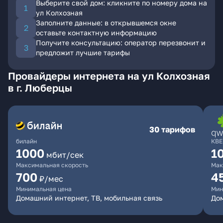
Выберите свой дом: кликните по номеру дома на
ул Колхозная
Заполните данные: в открывшемся окне
оставьте контактную информацию
Получите консультацию: оператор перезвонит и
предложит лучшие тарифы
Провайдеры интернета на ул Колхозная
в г. Люберцы
30 тарифов
билайн
КВЕ
1000
1
мбит/сек
Максимальная скорость
Мак
700
4
₽/мес
Минимальная цена
Мин
Домашний интернет, ТВ, мобильная связь
Дом