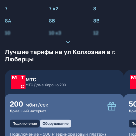
7
7 к2
8
8А
8Б
8В
10
10 к3
12
Лучшие тарифы на ул Колхозная в г.
Люберцы
МТС
МТС Дома Хорошо 200
200
5
мбит/сек
Домашний интернет
Дом
Подключение
Оборудование
По
Подключение
-
500 ₽ (единоразовый платеж)
По