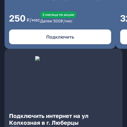
2 месяцa по акции
250
3
₽/мес
Далее
500
₽/мес
Подключить
Подключить интернет на ул
Колхозная в г. Люберцы