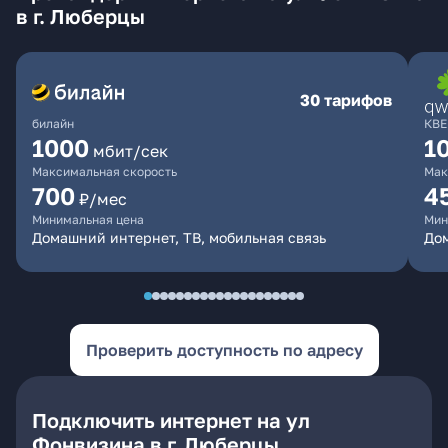
в г. Люберцы
30 тарифов
билайн
КВЕ
1000
1
мбит/сек
Максимальная скорость
Мак
700
4
₽/мес
Минимальная цена
Мин
Домашний интернет, ТВ, мобильная связь
Дом
Проверить доступность по адресу
Подключить интернет на ул
Фонвизина в г. Люберцы