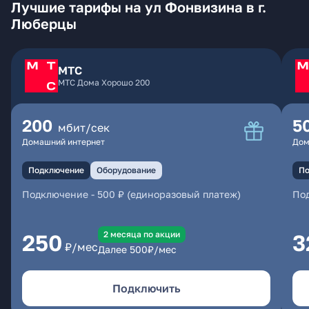
Лучшие тарифы на ул Фонвизина в г.
Люберцы
МТС
МТС Дома Хорошо 200
200
5
мбит/сек
Домашний интернет
Дом
Подключение
Оборудование
По
Подключение
-
500 ₽ (единоразовый платеж)
По
2 месяцa по акции
250
3
₽/мес
Далее
500
₽/мес
Подключить