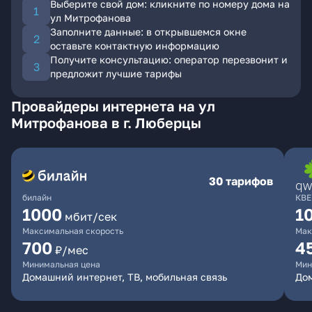
Выберите свой дом: кликните по номеру дома на
ул Митрофанова
Заполните данные: в открывшемся окне
оставьте контактную информацию
Получите консультацию: оператор перезвонит и
предложит лучшие тарифы
Провайдеры интернета на ул
Митрофанова в г. Люберцы
30 тарифов
билайн
КВЕ
1000
1
мбит/сек
Максимальная скорость
Мак
700
4
₽/мес
Минимальная цена
Мин
Домашний интернет, ТВ, мобильная связь
Дом