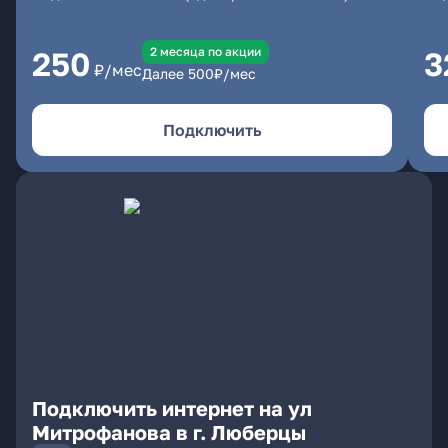
2 месяцa по акции
250
3
₽/мес
Далее
500
₽/мес
Подключить
Подключить интернет на ул
Митрофанова в г. Люберцы