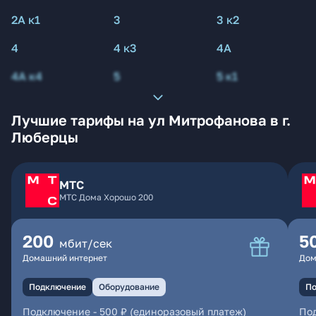
2А к1
3
3 к2
4
4 к3
4А
4А к4
5
5 к1
Лучшие тарифы на ул Митрофанова в г.
Люберцы
МТС
МТС Дома Хорошо 200
200
5
мбит/сек
Домашний интернет
Дом
Подключение
Оборудование
По
Подключение
-
500 ₽ (единоразовый платеж)
По