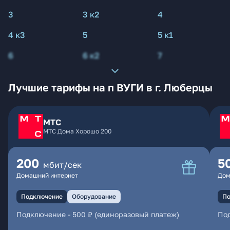
3
3 к2
4
4 к3
5
5 к1
6
6 к2
7
Лучшие тарифы на п ВУГИ в г. Люберцы
МТС
МТС Дома Хорошо 200
200
5
мбит/сек
Домашний интернет
Дом
Подключение
Оборудование
По
Подключение
-
500 ₽ (единоразовый платеж)
По