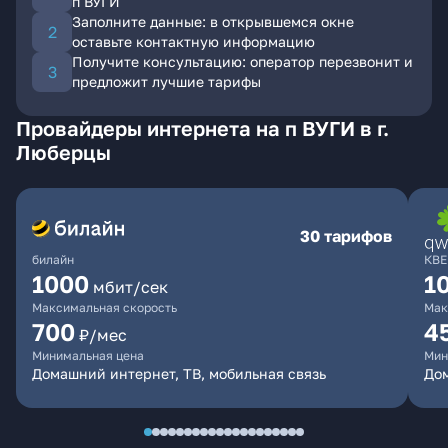
п ВУГИ
Заполните данные: в открывшемся окне
оставьте контактную информацию
Получите консультацию: оператор перезвонит и
предложит лучшие тарифы
Провайдеры интернета на п ВУГИ в г.
Люберцы
30 тарифов
билайн
КВЕ
1000
1
мбит/сек
Максимальная скорость
Мак
700
4
₽/мес
Минимальная цена
Мин
Домашний интернет, ТВ, мобильная связь
Дом