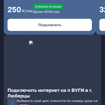
2 месяцa по акции
250
3
₽/мес
Далее
500
₽/мес
Подключить
Подключить интернет на п ВУГИ в г.
Люберцы
Выберите свой дом: кликните по номеру дома на