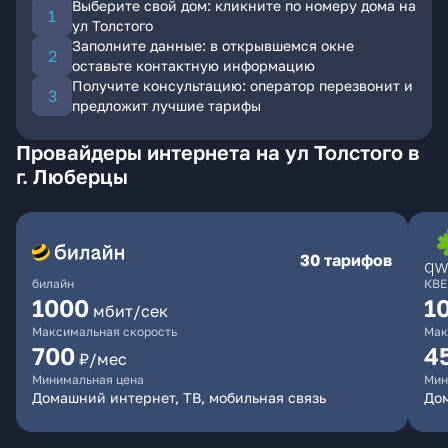
Выберите свой дом: кликните по номеру дома на
ул Толстого
Заполните данные: в открывшемся окне
оставьте контактную информацию
Получите консультацию: оператор перезвонит и
предложит лучшие тарифы
Провайдеры интернета на ул Толстого в
г. Люберцы
30 тарифов
билайн
КВЕ
1000
1
мбит/сек
Максимальная скорость
Мак
700
4
₽/мес
Минимальная цена
Мин
Домашний интернет, ТВ, мобильная связь
Дом