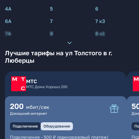
4А
5
6
6А
7
7 к3
7А
8
8 к1
Лучшие тарифы на ул Толстого в г.
Люберцы
МТС
МТС Дома Хорошо 200
200
5
мбит/сек
Домашний интернет
Дом
Подключение
Оборудование
По
Подключение
-
500 ₽ (единоразовый платеж)
По