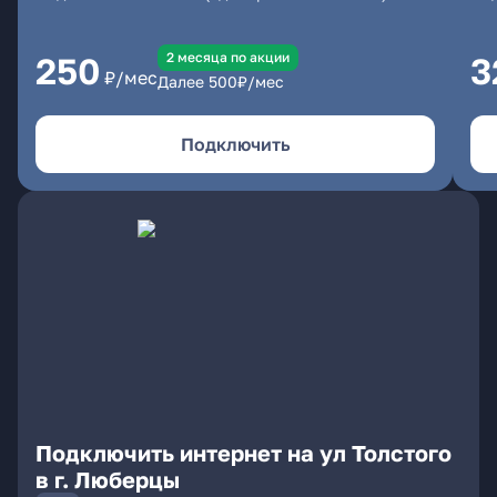
2 месяцa по акции
250
3
₽/мес
Далее
500
₽/мес
Подключить
Подключить интернет на ул Толстого
в г. Люберцы