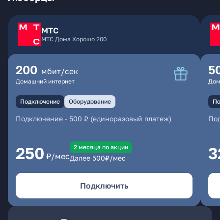
МТС
МТС Дома Хорошо 200
200
5
мбит/сек
Домашний интернет
Дом
Подключение
Оборудование
По
Подключение
-
500 ₽ (единоразовый платеж)
По
2 месяцa по акции
250
3
₽/мес
Далее
500
₽/мес
Подключить