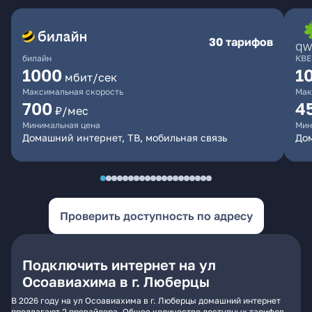
30 тарифов
билайн
КВЕ
1000
1
мбит/сек
Максимальная скорость
Мак
700
4
₽/мес
Минимальная цена
Мин
Домашний интернет, ТВ, мобильная связь
Дом
Проверить доступность по адресу
Подключить интернет на ул
Осоавиахима в г. Люберцы
В 2026 году на ул Осоавиахима в г. Люберцы домашний интернет
предлагают 2 провайдера. Общее количество доступных тарифов -