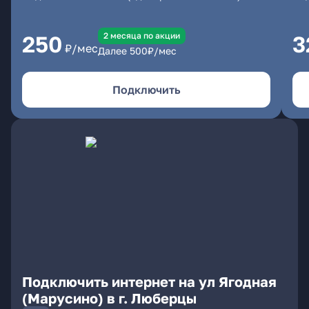
2 месяцa по акции
250
3
₽/мес
Далее
500
₽/мес
Подключить
Подключить интернет на ул Ягодная
(Марусино) в г. Люберцы