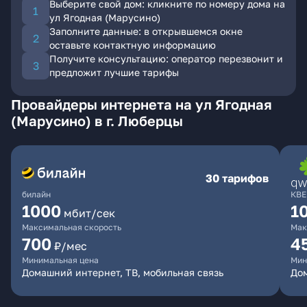
Выберите свой дом: кликните по номеру дома на
ул Ягодная (Марусино)
Заполните данные: в открывшемся окне
оставьте контактную информацию
Получите консультацию: оператор перезвонит и
предложит лучшие тарифы
Провайдеры интернета на ул Ягодная
(Марусино) в г. Люберцы
30 тарифов
билайн
КВЕ
1000
1
мбит/сек
Максимальная скорость
Мак
700
4
₽/мес
Минимальная цена
Мин
Домашний интернет, ТВ, мобильная связь
Дом