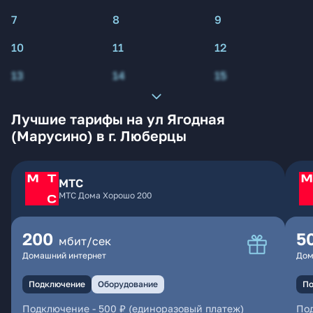
7
8
9
10
11
12
13
14
15
Лучшие тарифы на ул Ягодная
(Марусино) в г. Люберцы
МТС
МТС Дома Хорошо 200
200
5
мбит/сек
Домашний интернет
Дом
Подключение
Оборудование
По
Подключение
-
500 ₽ (единоразовый платеж)
По