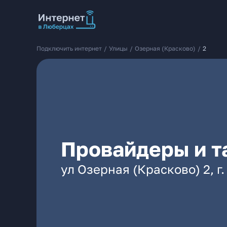
Подключить интернет
/
Улицы
/
Озерная (Красково)
/
2
Провайдеры и т
ул Озерная (Красково) 2, г