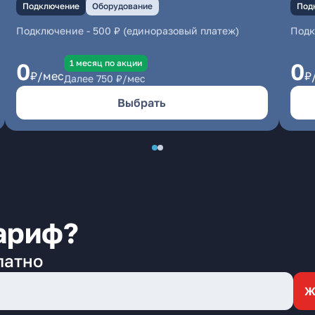
Подключение
Оборудование
Под
Подключение
-
500 ₽ (единоразовый платеж)
Под
1 месяц по акции
0
0
₽/мес
₽
Далее
750
₽/мес
Выбрать
ариф?
латно
Ж