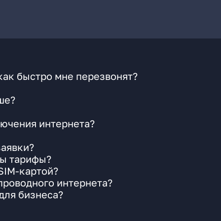
как быстро мне перезвонят?
ше?
ючения интернета?
заявки?
ны тарифы?
 SIM-картой?
 проводного интернета?
для бизнеса?