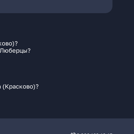
ково)?
. Люберцы?
 (Красково)?