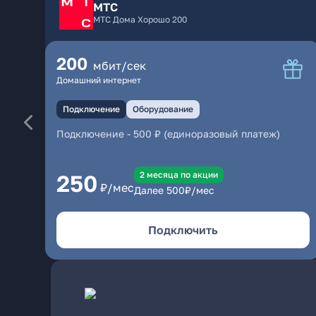
МТС
МТС Дома Хорошо 200
200
мбит/сек
Домашний интернет
Подключение
Оборудование
Подключение
-
500 ₽ (единоразовый платеж)
2 месяцa по акции
250
₽/мес
Далее
500
₽/мес
Подключить