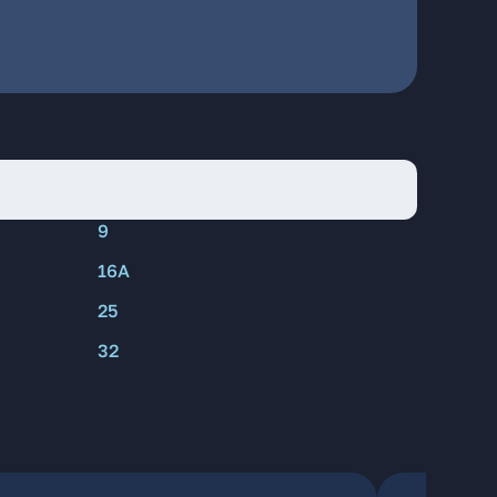
ы
9
16А
25
32