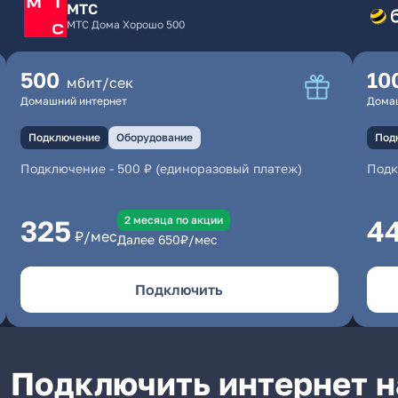
МТС
МТС Дома Хорошо 500
500
10
мбит/сек
Домашний интернет
Дома
Подключение
Оборудование
Под
Подключение
-
500 ₽ (единоразовый платеж)
Под
2 месяцa по акции
325
4
₽/мес
Далее
650
₽/мес
Подключить
Подключить интернет н