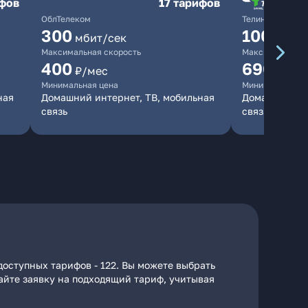
ифов
17 тарифов
ОблТелеком
ТелинКом
300
1000
мбит/сек
мби
Максимальная скорость
Максимальная 
400
690
₽/мес
₽/ме
Минимальная цена
Минимальная ц
ная
Домашний интернет, ТВ, мобильная
Домашний инт
связь
связь
доступных тарифов - 122. Вы можете выбрать
дайте заявку на подходящий тариф, учитывая