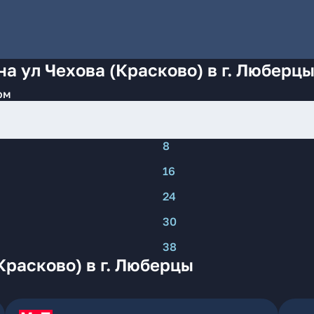
а ул Чехова (Красково) в г. Люберц
ом
8
16
24
30
38
Красково) в г. Люберцы