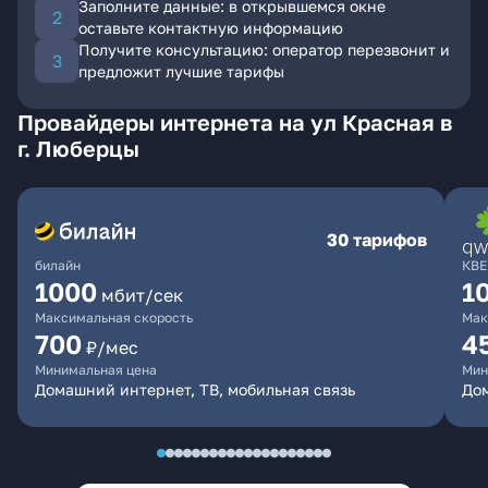
Заполните данные: в открывшемся окне
оставьте контактную информацию
Получите консультацию: оператор перезвонит и
предложит лучшие тарифы
Провайдеры интернета на ул Красная в
г. Люберцы
30 тарифов
билайн
КВЕ
1000
1
мбит/сек
Максимальная скорость
Мак
700
4
₽/мес
Минимальная цена
Мин
Домашний интернет, ТВ, мобильная связь
Дом