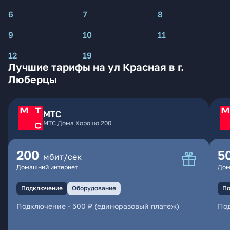
6
7
8
9
10
11
12
19
Лучшие тарифы на ул Красная в г.
Люберцы
МТС
МТС Дома Хорошо 200
200
5
мбит/сек
Домашний интернет
Дом
Подключение
Оборудование
По
Подключение
-
500 ₽ (единоразовый платеж)
По