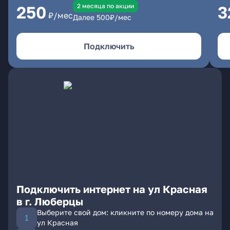
2 месяцa по акции
250
3
₽/мес
Далее
500
₽/мес
Подключить
Подключить интернет на ул Красная
в г. Люберцы
Выберите свой дом: кликните по номеру дома на
ул Красная