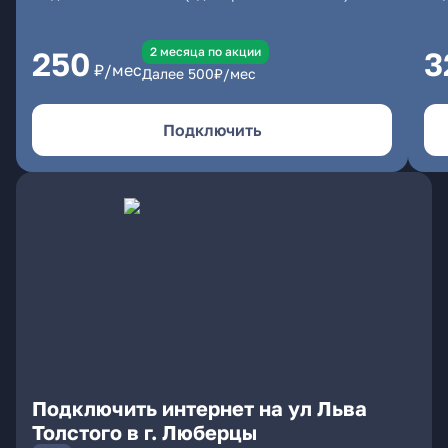
2 месяцa по акции
250
3
₽/мес
Далее
500
₽/мес
Подключить
Подключить интернет на ул Льва
Толстого в г. Люберцы