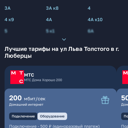
3А
3А к8
4
4 к9
4А
4А к10
5
5 к1
6А
Лучшие тарифы на ул Льва Толстого в г.
Люберцы
МТС
МТС Дома Хорошо 200
200
5
мбит/сек
Домашний интернет
Дом
Подключение
Оборудование
По
Подключение
-
500 ₽ (единоразовый платеж)
По