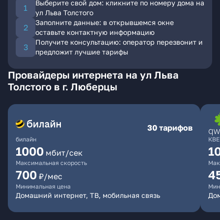
Выберите свой дом: кликните по номеру дома на
ул Льва Толстого
Заполните данные: в открывшемся окне
оставьте контактную информацию
Получите консультацию: оператор перезвонит и
предложит лучшие тарифы
Провайдеры интернета на ул Льва
Толстого в г. Люберцы
30 тарифов
билайн
КВЕ
1000
1
мбит/сек
Максимальная скорость
Мак
700
4
₽/мес
Минимальная цена
Мин
Домашний интернет, ТВ, мобильная связь
Дом