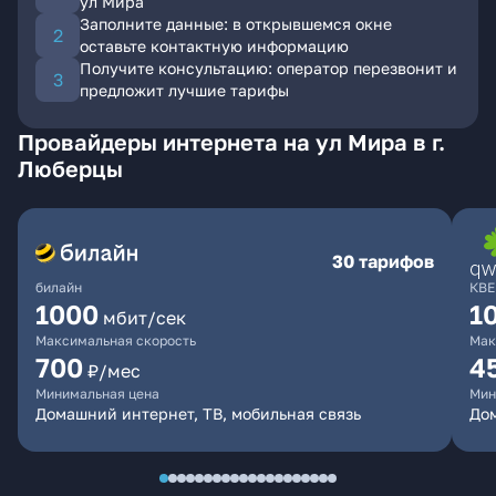
ул Мира
Заполните данные: в открывшемся окне
оставьте контактную информацию
Получите консультацию: оператор перезвонит и
предложит лучшие тарифы
Провайдеры интернета на ул Мира в г.
Люберцы
30 тарифов
билайн
КВЕ
1000
1
мбит/сек
Максимальная скорость
Мак
700
4
₽/мес
Минимальная цена
Мин
Домашний интернет, ТВ, мобильная связь
Дом