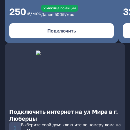
2 месяцa по акции
250
3
₽/мес
Далее
500
₽/мес
Подключить
Подключить интернет на ул Мира в г.
Люберцы
Выберите свой дом: кликните по номеру дома на