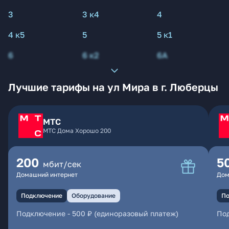
3
3 к4
4
4 к5
5
5 к1
6
6 к2
6А
Лучшие тарифы на ул Мира в г. Люберцы
МТС
МТС Дома Хорошо 200
200
5
мбит/сек
Домашний интернет
Дом
Подключение
Оборудование
По
Подключение
-
500 ₽ (единоразовый платеж)
По