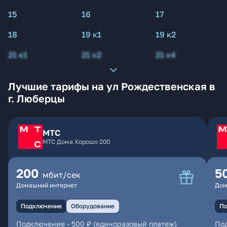
15
16
17
18
19 к1
19 к2
21 к1
21 к2
21 к4
Лучшие тарифы на ул Рождественская в
г. Люберцы
МТС
МТС Дома Хорошо 200
200
5
мбит/сек
Домашний интернет
Дом
Подключение
Оборудование
По
Подключение
-
500 ₽ (единоразовый платеж)
По