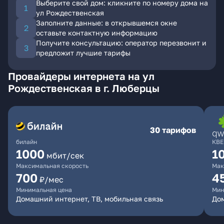
Выберите свой дом: кликните по номеру дома на
ул Рождественская
Заполните данные: в открывшемся окне
оставьте контактную информацию
Получите консультацию: оператор перезвонит и
предложит лучшие тарифы
Провайдеры интернета на ул
Рождественская в г. Люберцы
30 тарифов
билайн
КВЕ
1000
1
мбит/сек
Максимальная скорость
Мак
700
4
₽/мес
Минимальная цена
Мин
Домашний интернет, ТВ, мобильная связь
Дом