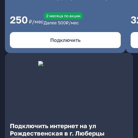
2 месяцa по акции
250
3
₽/мес
Далее
500
₽/мес
Подключить
Подключить интернет на ул
Рождественская в г. Люберцы