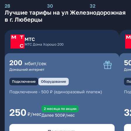
28
30
32
Лучшие тарифы на ул Железнодорожная
в г. Люберцы
МТС
МТС Дома Хорошо 200
200
5
мбит/сек
Домашний интернет
Дом
Подключение
Оборудование
По
Подключение
-
500 ₽ (единоразовый платеж)
По
2 месяцa по акции
250
3
₽/мес
Далее
500
₽/мес