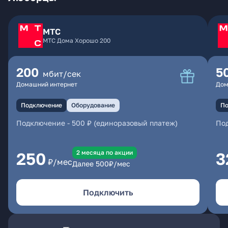
МТС
МТС Дома Хорошо 200
200
5
мбит/сек
Домашний интернет
Дом
Подключение
Оборудование
По
Подключение
-
500 ₽ (единоразовый платеж)
По
2 месяцa по акции
250
3
₽/мес
Далее
500
₽/мес
Подключить