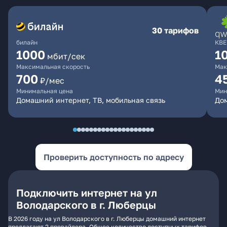
30 тарифов
билайн
КВЕ
1000
1
мбит/сек
Максимальная скорость
Мак
700
4
₽/мес
Минимальная цена
Мин
Домашний интернет, ТВ, мобильная связь
Дом
Проверить доступность по адресу
Подключить интернет на ул
Володарского в г. Люберцы
В 2026 году на ул Володарского в г. Люберцы домашний интернет
предлагают 2 провайдера. Общее количество доступных тарифов -