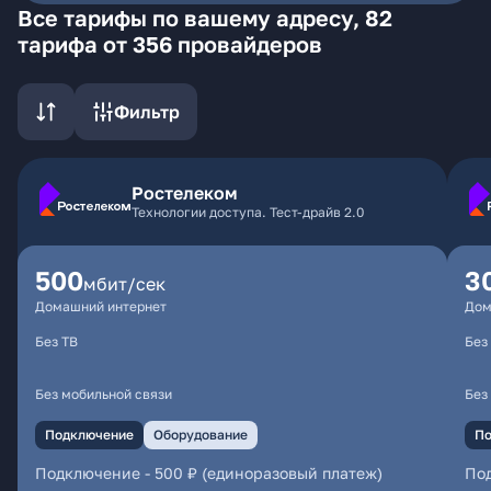
Все тарифы по вашему адресу, 82
тарифа от 356 провайдеров
Фильтр
Ростелеком
Технологии доступа. Тест-драйв 2.0
500
3
мбит/сек
Домашний интернет
Дом
Без ТВ
Без
Без мобильной связи
Без
Подключение
Оборудование
По
Подключение
-
500 ₽ (единоразовый платеж)
По