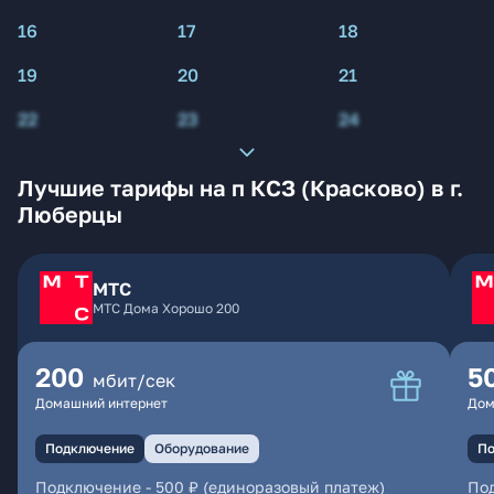
16
17
18
19
20
21
22
23
24
Лучшие тарифы на п КСЗ (Красково) в г.
Люберцы
МТС
МТС Дома Хорошо 200
200
5
мбит/сек
Домашний интернет
Дом
Подключение
Оборудование
По
Подключение
-
500 ₽ (единоразовый платеж)
По