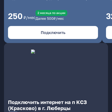
2 месяцa по акции
250
3
₽/мес
Далее
500
₽/мес
Подключить
Подключить интернет на п КСЗ
(Красково) в г. Люберцы