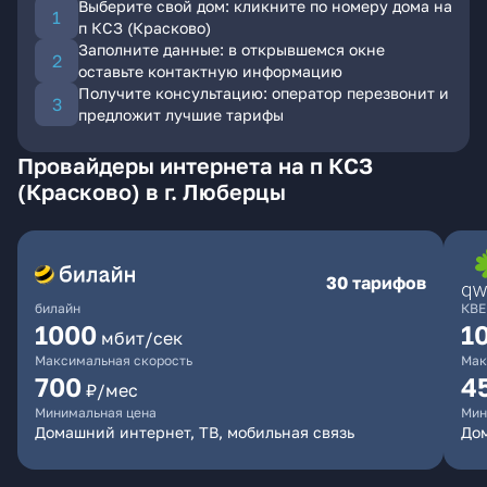
Выберите свой дом: кликните по номеру дома на
п КСЗ (Красково)
Заполните данные: в открывшемся окне
оставьте контактную информацию
Получите консультацию: оператор перезвонит и
предложит лучшие тарифы
Провайдеры интернета на п КСЗ
(Красково) в г. Люберцы
30 тарифов
билайн
КВЕ
1000
1
мбит/сек
Максимальная скорость
Мак
700
4
₽/мес
Минимальная цена
Мин
Домашний интернет, ТВ, мобильная связь
Дом