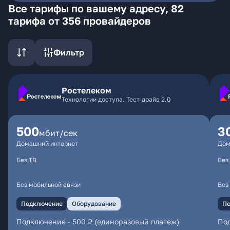
Все тарифы по вашему адресу, 82
тарифа от 356 провайдеров
Фильтр
Ростелеком
Технологии доступа. Тест-драйв 2.0
500
3
мбит/сек
Домашний интернет
Дом
Без ТВ
Без
Без мобильной связи
Без
Подключение
Оборудование
По
Подключение
-
500 ₽ (единоразовый платеж)
По