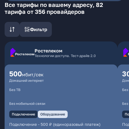
Все тарифы по вашему адресу, 82
тарифа от 356 провайдеров
Фильтр
Ростелеком
Технологии доступа. Тест-драйв 2.0
500
3
мбит/сек
Домашний интернет
Дом
Без ТВ
Без
Без мобильной связи
Без
Подключение
Оборудование
По
Подключение
-
500 ₽ (единоразовый платеж)
По